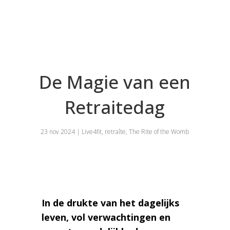
De Magie van een
Retraitedag
23 nov 2024
|
Live4fit
,
retraîte
,
The Rite of the Womb
In de drukte van het dagelijks
leven, vol verwachtingen en