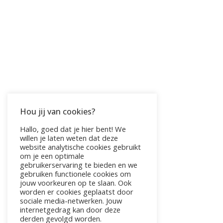
Hou jij van cookies?
Hallo, goed dat je hier bent! We
willen je laten weten dat deze
website analytische cookies gebruikt
om je een optimale
Van Klacht naar Kracht In onze drukke
gebruikerservaring te bieden en we
gebruiken functionele cookies om
en stressvolle levens is het vaak
jouw voorkeuren op te slaan. Ook
gemakkelijk om iets vanzelfsprekends,
worden er cookies geplaatst door
sociale media-netwerken. Jouw
zoals onze ademhaling, over het
internetgedrag kan door deze
hoofd te zien. Toch ligt juist hierin een
derden gevolgd worden.