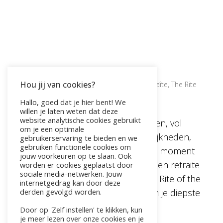
De Magie van een Retraitedag
Hou jij van cookies?
door
Pauline
|
nov 23, 2024
|
Live4fit
,
retraîte
,
The Rite
of the Womb
Hallo, goed dat je hier bent! We
willen je laten weten dat deze
website analytische cookies gebruikt
In de drukte van het dagelijks leven, vol
om je een optimale
verwachtingen en verantwoordelijkheden,
gebruikerservaring te bieden en we
gebruiken functionele cookies om
verlangen veel vrouwen naar een moment
jouw voorkeuren op te slaan. Ook
van rust, reflectie en verbinding. Een retraite
worden er cookies geplaatst door
sociale media-netwerken. Jouw
speciaal voor vrouwen, zoals The Rite of the
internetgedrag kan door deze
derden gevolgd worden.
Womb, biedt een unieke kans om je diepste
innerlijke...
Door op 'Zelf instellen' te klikken, kun
je meer lezen over onze cookies en je