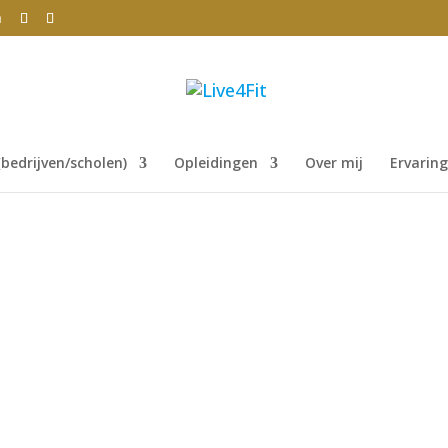
m
bedrijven/scholen)
Opleidingen
Over mij
Ervarin