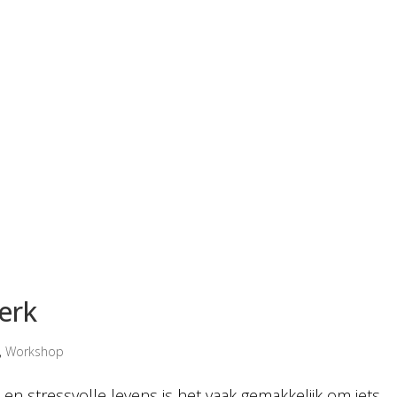
erk
,
Workshop
en stressvolle levens is het vaak gemakkelijk om iets