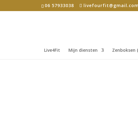
06 57933038
livefourfit@gmail.co
Live4Fit
Mijn diensten
Zenboksen (