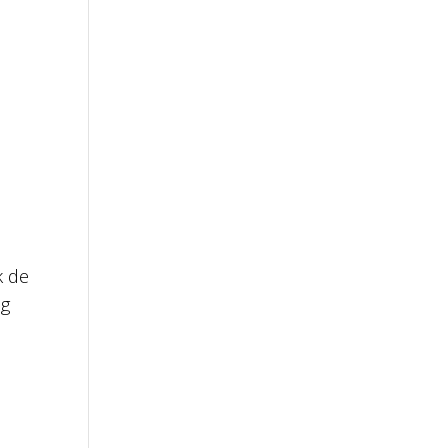
k de
ng