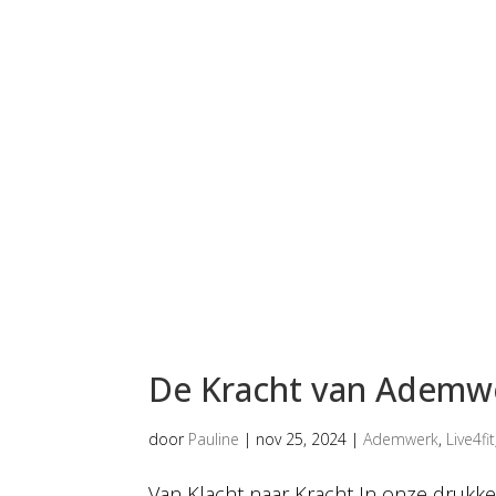
De Kracht van Ademw
door
Pauline
|
nov 25, 2024
|
Ademwerk
,
Live4fit
Van Klacht naar Kracht In onze drukke 