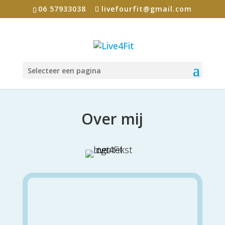
06 57933038
livefourfit@gmail.com
Selecteer een pagina
Over mij