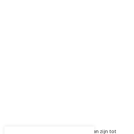
Waarom Bokscoaching de sleutel kan zijn tot