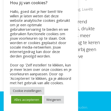
Hou jij van cookies?
jouw groei
door
Pauline
|
jun 25, 2025
|
Bokscoaching
,
Live4fit
Hallo, goed dat je hier bent! We
willen je laten weten dat deze
website analytische cookies gebruikt
In een wereld waarin we voortdurend
om je een optimale
worden blootgesteld aan prikkels, drukte
gebruikerservaring te bieden en we
gebruiken functionele cookies om
en verwachtingen, zoeken steeds meer
jouw voorkeuren op te slaan. Ook
mensen naar een manier om terug te keren
worden er cookies geplaatst door
sociale media-netwerken. Jouw
naar zichzelf. Bokscoaching is daarbij geen
internetgedrag kan door deze
hype, maar een krachtige, effectieve
derden gevolgd worden.
methode om zowel mentaal als...
Door op 'Zelf instellen' te klikken, kun
je meer lezen over onze cookies en je
voorkeuren aanpassen. Door op
'Accepteren' te klikken, ga je akkoord
met het gebruik van alle cookies.
Cookie instellingen
Alles accepteren
Weigeren
©2025 Live4Fit. Alle rechten voorbehouden.