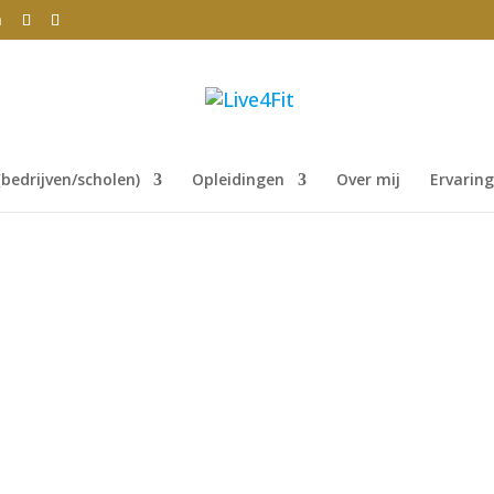
m
bedrijven/scholen)
Opleidingen
Over mij
Ervarin