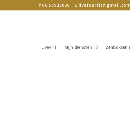
06 57933038
livefourfit@gmail.co
Live4Fit
Mijn diensten
Zenboksen (