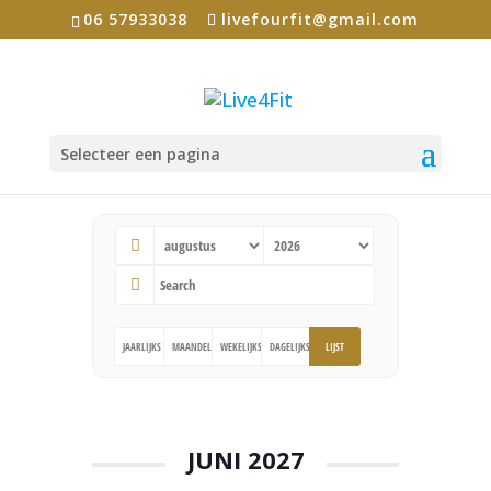
06 57933038
livefourfit@gmail.com
Selecteer een pagina
Events
JAARLIJKS
MAANDELIJKS
WEKELIJKS
DAGELIJKS
LIJST
JUNI 2027