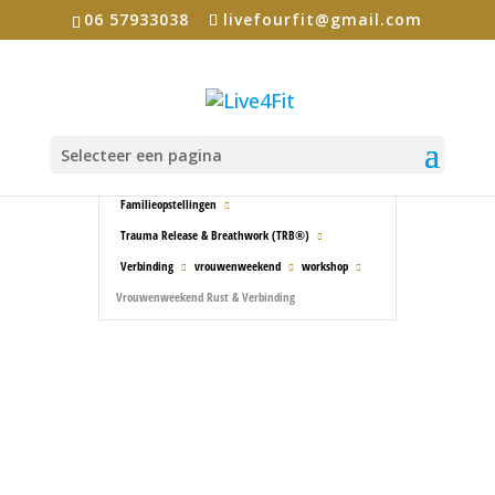
06 57933038
livefourfit@gmail.com
Selecteer een pagina
Home
Events - Live4Fit
ademwerk
Familieopstellingen
Trauma Release & Breathwork (TRB®)
Verbinding
vrouwenweekend
workshop
Vrouwenweekend Rust & Verbinding