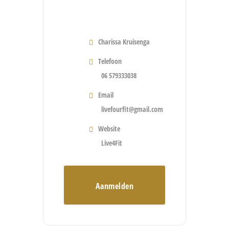
Charissa Kruisenga
Telefoon
06 579333038
Email
livefourfit@gmail.com
Website
Live4Fit
Aanmelden