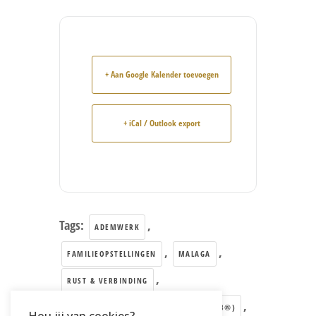
+ Aan Google Kalender toevoegen
+ iCal / Outlook export
Tags:
,
ADEMWERK
,
,
FAMILIEOPSTELLINGEN
MALAGA
,
RUST & VERBINDING
,
TRAUMA RELEASE & BREATHWORK (TRB®)