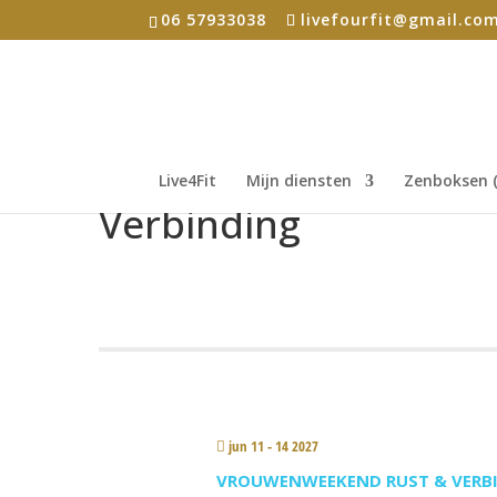
06 57933038
livefourfit@gmail.co
Live4Fit
Mijn diensten
Zenboksen (
Verbinding
jun 11 - 14 2027
VROUWENWEEKEND RUST & VERB