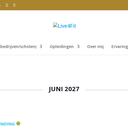
m
bedrijven/scholen)
Opleidingen
Over mij
Ervarin
JUNI 2027
INDING