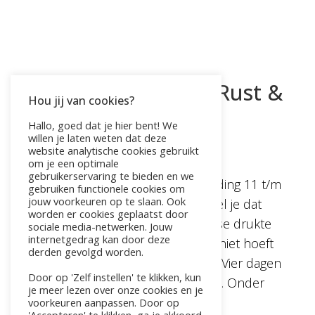
Vrouwenweekend Rust &
Hou jij van cookies?
Verbinding
Hallo, goed dat je hier bent! We
willen je laten weten dat deze
website analytische cookies gebruikt
door
Pauline
|
jul 4, 2026
om je een optimale
gebruikerservaring te bieden en we
Vrouwenweekend Rust & Verbinding 11 t/m
gebruiken functionele cookies om
jouw voorkeuren op te slaan. Ook
14 juni 2027 | Málaga, Spanje Voel je dat
worden er cookies geplaatst door
het tijd is om even uit de dagelijkse drukte
sociale media-netwerken. Jouw
internetgedrag kan door deze
te stappen? Vier dagen waarin je niet hoeft
derden gevolgd worden.
te zorgen, plannen of presteren. Vier dagen
Door op 'Zelf instellen' te klikken, kun
waarin er voor jou wordt gezorgd. Onder
je meer lezen over onze cookies en je
de...
voorkeuren aanpassen. Door op