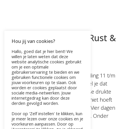
Vrouwenweekend Rust &
Hou jij van cookies?
Verbinding
Hallo, goed dat je hier bent! We
willen je laten weten dat deze
website analytische cookies gebruikt
door
Pauline
|
jul 4, 2026
om je een optimale
gebruikerservaring te bieden en we
Vrouwenweekend Rust & Verbinding 11 t/m
gebruiken functionele cookies om
jouw voorkeuren op te slaan. Ook
14 juni 2027 | Málaga, Spanje Voel je dat
worden er cookies geplaatst door
het tijd is om even uit de dagelijkse drukte
sociale media-netwerken. Jouw
internetgedrag kan door deze
te stappen? Vier dagen waarin je niet hoeft
derden gevolgd worden.
te zorgen, plannen of presteren. Vier dagen
Door op 'Zelf instellen' te klikken, kun
waarin er voor jou wordt gezorgd. Onder
je meer lezen over onze cookies en je
de...
voorkeuren aanpassen. Door op