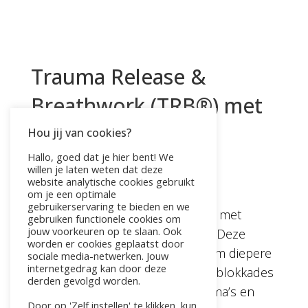
Trauma Release &
Breathwork (TRB®) met
opstellingen
Hou jij van cookies?
Hallo, goed dat je hier bent! We
door
Pauline
|
jan 31, 2024
willen je laten weten dat deze
website analytische cookies gebruikt
Ontdek de helende kracht van
om je een optimale
gebruikerservaring te bieden en we
Familieopstellingen in combinatie met
gebruiken functionele cookies om
jouw voorkeuren op te slaan. Ook
Trauma Release & Breathwork®. Deze
worden er cookies geplaatst door
effectieve therapieën helpen je om diepere
sociale media-netwerken. Jouw
internetgedrag kan door deze
lagen van jezelf te ontdekken en blokkades
derden gevolgd worden.
op te lossen. Stap voorbij je trauma’s en
Door op 'Zelf instellen' te klikken, kun