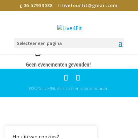
06 57933038
livefourfit@gmail.com
Selecteer een pagina
eigenheid
Geen evenementen gevonden!
©2025 Live4Fit. Alle rechten voorbehouden.
Hou jij van cookies?