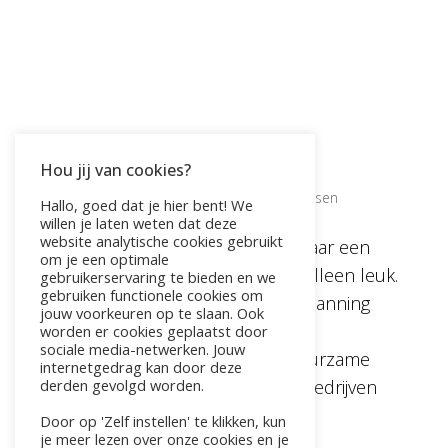
Zenboksen voor bedrijven
Hou jij van cookies?
door
Pauline
|
jan 30, 2026
|
bedrijfsuitje
,
Bokscoaching
,
Live4fit
,
Workshop
,
Zenboksen
Hallo, goed dat je hier bent! We
willen je laten weten dat deze
website analytische cookies gebruikt
Steeds meer bedrijven zoeken naar een
om je een optimale
bedrijfsuitje dat verder gaat dan alleen leuk.
gebruikerservaring te bieden en we
gebruiken functionele cookies om
Een activiteit die niet alleen ontspanning
jouw voorkeuren op te slaan. Ook
brengt, maar ook bijdraagt aan
worden er cookies geplaatst door
sociale media-netwerken. Jouw
samenwerking, verbinding en duurzame
internetgedrag kan door deze
derden gevolgd worden.
inzetbaarheid. Zenboksen voor bedrijven
speelt hier perfect op in. Deze...
Door op 'Zelf instellen' te klikken, kun
je meer lezen over onze cookies en je