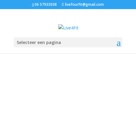
06 57933038
livefourfit@gmail.com
Selecteer een pagina