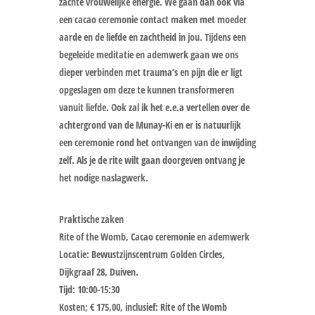
zachte vrouwelijke energie. We gaan dan ook via
een cacao ceremonie contact maken met moeder
aarde en de liefde en zachtheid in jou. Tijdens een
begeleide meditatie en ademwerk gaan we ons
dieper verbinden met trauma’s en pijn die er ligt
opgeslagen om deze te kunnen transformeren
vanuit liefde. Ook zal ik het e.e.a vertellen over de
achtergrond van de Munay-Ki en er is natuurlijk
een ceremonie rond het ontvangen van de inwijding
zelf. Als je de rite wilt gaan doorgeven ontvang je
het nodige naslagwerk.
Praktische zaken
Rite of the Womb, Cacao ceremonie en ademwerk
Locatie: Bewustzijnscentrum Golden Circles,
Dijkgraaf 28, Duiven.
Tijd: 10:00-15:30
Kosten; € 175,00, inclusief: Rite of the Womb