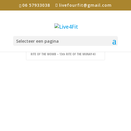
06 57933038
livefourfit@gmail.com
Selecteer een pagina
Home
Events - Live4Fit
Rite of the Womb
RITE OF THE WOMB – 13th RITE OF THE MUNAY-KI