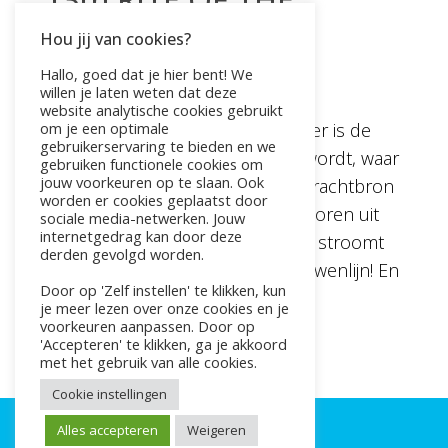
MUNAY-KI = VOL
Hou jij van cookies?
Hallo, goed dat je hier bent! We
door
Pauline
|
feb 10, 2024
willen je laten weten dat deze
website analytische cookies gebruikt
Jouw baarmoeder. De baarmoeder is de
om je een optimale
gebruikerservaring te bieden en we
plek waar nieuw leven geboren wordt, waar
gebruiken functionele cookies om
jouw voorkeuren op te slaan. Ook
jouw creatiekracht heerst, jouw krachtbron
worden er cookies geplaatst door
zich bevindt. We zijn állemaal geboren uit
sociale media-netwerken. Jouw
internetgedrag kan door deze
die bron. Door jouw baarmoeder stroomt
derden gevolgd worden.
de connectie met jouw hele vrouwenlijn! En
Door op 'Zelf instellen' te klikken, kun
vanuit haar ben je...
je meer lezen over onze cookies en je
« Vorige Pagina
voorkeuren aanpassen. Door op
'Accepteren' te klikken, ga je akkoord
met het gebruik van alle cookies.
Cookie instellingen
Alles accepteren
Weigeren