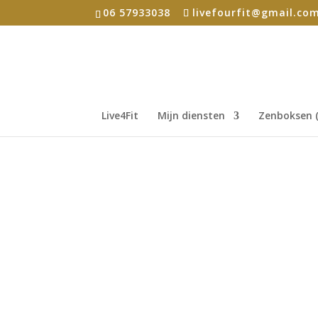
06 57933038
livefourfit@gmail.co
Live4Fit
Mijn diensten
Zenboksen (