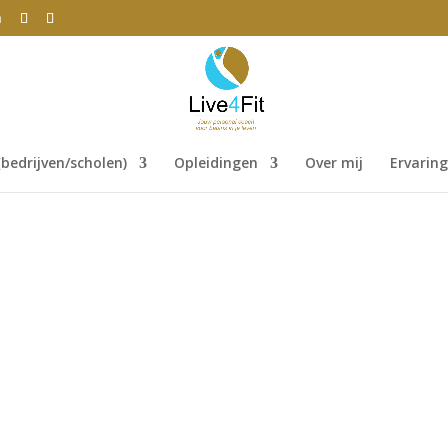
m
bedrijven/scholen)
Opleidingen
Over mij
Ervarin