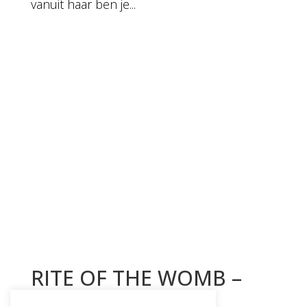
vanuit haar ben je...
RITE OF THE WOMB –
13th RITE OF THE