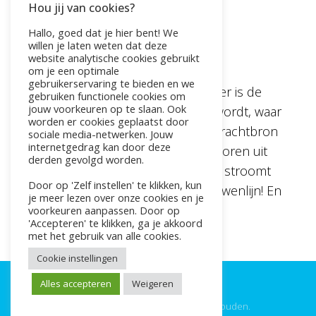
Hou jij van cookies?
MUNAY-KI = VOL
Hallo, goed dat je hier bent! We
willen je laten weten dat deze
website analytische cookies gebruikt
door
Pauline
|
feb 10, 2024
om je een optimale
gebruikerservaring te bieden en we
Jouw baarmoeder. De baarmoeder is de
gebruiken functionele cookies om
jouw voorkeuren op te slaan. Ook
plek waar nieuw leven geboren wordt, waar
worden er cookies geplaatst door
jouw creatiekracht heerst, jouw krachtbron
sociale media-netwerken. Jouw
internetgedrag kan door deze
zich bevindt. We zijn állemaal geboren uit
derden gevolgd worden.
die bron. Door jouw baarmoeder stroomt
Door op 'Zelf instellen' te klikken, kun
de connectie met jouw hele vrouwenlijn! En
je meer lezen over onze cookies en je
vanuit haar ben je...
voorkeuren aanpassen. Door op
'Accepteren' te klikken, ga je akkoord
met het gebruik van alle cookies.
Cookie instellingen
Alles accepteren
Weigeren
©2025 Live4Fit. Alle rechten voorbehouden.