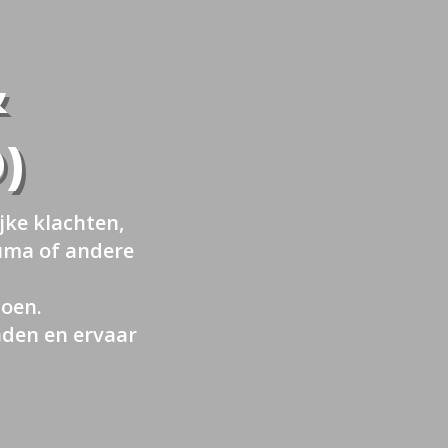
&
)
jke klachten,
auma of andere
doen.
inden en ervaar
.