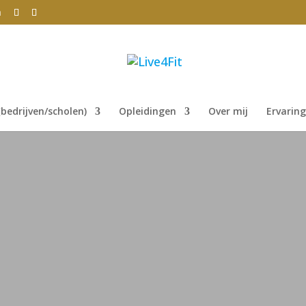
m
bedrijven/scholen)
Opleidingen
Over mij
Ervarin