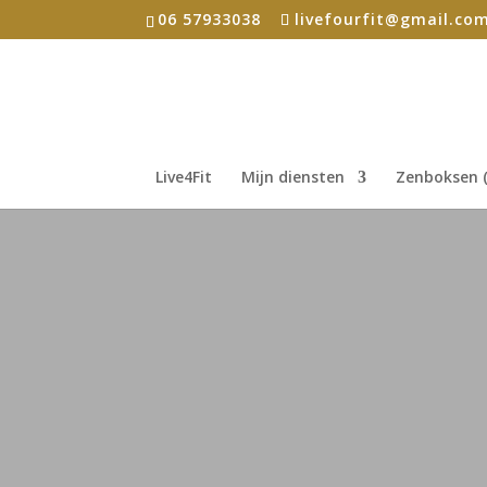
06 57933038
livefourfit@gmail.co
Live4Fit
Mijn diensten
Zenboksen (