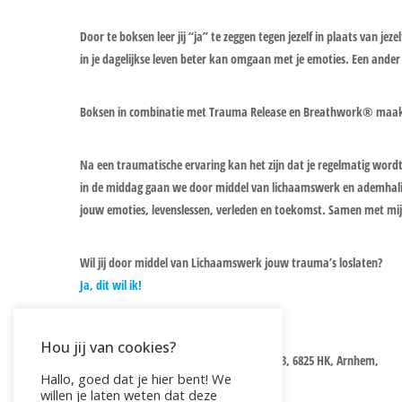
Door te boksen leer jij “ja” te zeggen tegen jezelf in plaats van j
in je dagelijkse leven beter kan omgaan met je emoties. Een ander 
Boksen in combinatie met Trauma Release en Breathwork® maakt
Na een traumatische ervaring kan het zijn dat je regelmatig wordt
in de middag gaan we door middel van lichaamswerk en ademhali
jouw emoties, levenslessen, verleden en toekomst. Samen met mijn
Wil jij door middel van Lichaamswerk jouw trauma’s loslaten?
Ja, dit wil ik!
SPECIFICATIES
Hou jij van cookies?
Locatie:
Zen boksen, Middachtensingel 143, 6825 HK, Arnhem,
Hallo, goed dat je hier bent! We
Tijd:
10:00 – 15:30
willen je laten weten dat deze