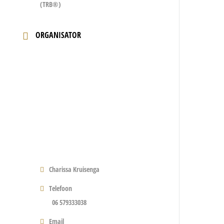
(TRB®)
ORGANISATOR
Charissa Kruisenga
Telefoon
06 579333038
Email