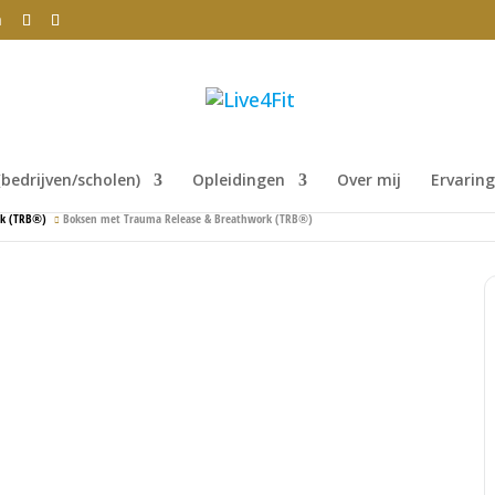
m
bedrijven/scholen)
Opleidingen
Over mij
Ervarin
rk (TRB®)
Boksen met Trauma Release & Breathwork (TRB®)