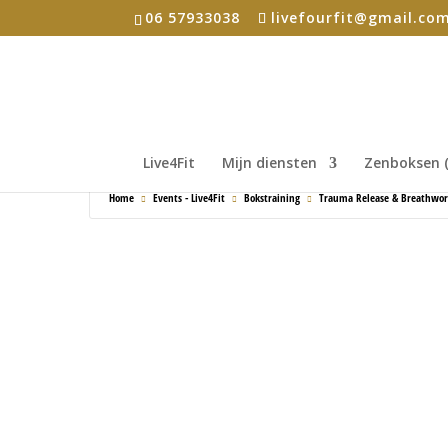
06 57933038
livefourfit@gmail.co
Live4Fit
Mijn diensten
Zenboksen (
Home
Events - Live4Fit
Bokstraining
Trauma Release & Breathwo