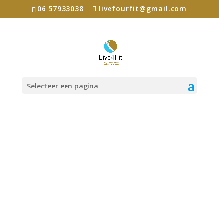
06 57933038
livefourfit@gmail.com
Home
Events - Live4Fit
Familieopstellingen
Selecteer een pagina
Familieopstellingen -> geen plaats meer