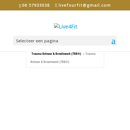
06 57933038
livefourfit@gmail.com
Selecteer een pagina
Home
Events - Live4Fit
Trauma Release & Breathwork (TRB®)
Trauma
Release & Breathwork (TRB®)