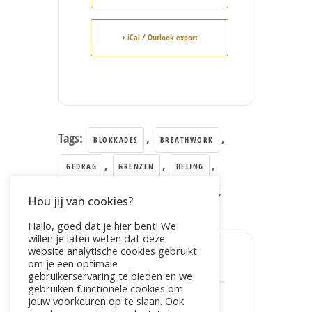
+ iCal / Outlook export
Tags:
,
,
BLOKKADES
BREATHWORK
,
,
,
GEDRAG
GRENZEN
HELING
,
,
,
RELEASE
SPANNING
STRESS
Hou jij van cookies?
,
TRAUMA
VERLANGEN
Hallo, goed dat je hier bent! We
willen je laten weten dat deze
website analytische cookies gebruikt
om je een optimale
DEEL DIT EVENEMENT
gebruikerservaring te bieden en we
gebruiken functionele cookies om
jouw voorkeuren op te slaan. Ook