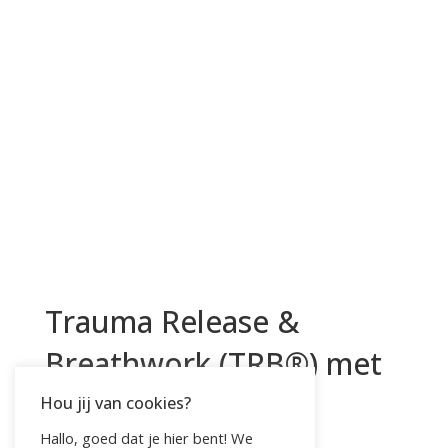
Trauma Release &
Breathwork (TRB®) met
opstellingen = VOL
Hou jij van cookies?
Hallo, goed dat je hier bent! We