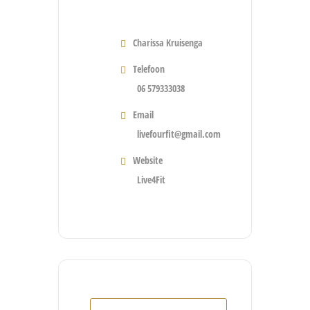
Charissa Kruisenga
Telefoon
06 579333038
Email
livefourfit@gmail.com
Website
Live4Fit