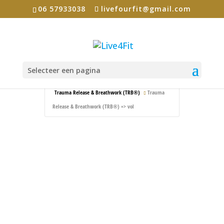
06 57933038
livefourfit@gmail.com
Selecteer een pagina
Home
Events - Live4Fit
Trauma Release & Breathwork (TRB®)
Trauma
Release & Breathwork (TRB®) => vol