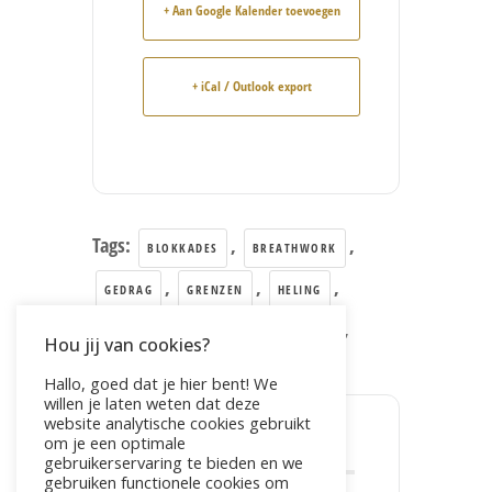
+ Aan Google Kalender toevoegen
+ iCal / Outlook export
Tags:
,
,
BLOKKADES
BREATHWORK
,
,
,
GEDRAG
GRENZEN
HELING
,
,
,
RELEASE
SPANNING
STRESS
Hou jij van cookies?
,
TRAUMA
VERLANGEN
Hallo, goed dat je hier bent! We
willen je laten weten dat deze
website analytische cookies gebruikt
om je een optimale
DEEL DIT EVENEMENT
gebruikerservaring te bieden en we
gebruiken functionele cookies om