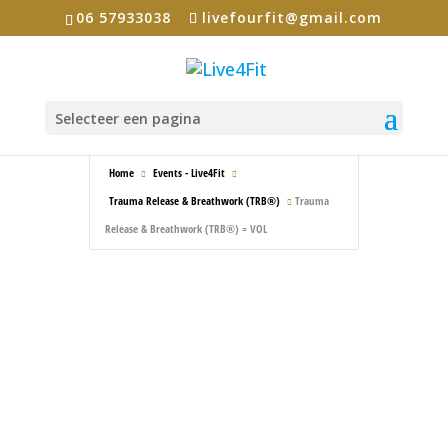
06 57933038
livefourfit@gmail.com
Selecteer een pagina
Home
Events - Live4Fit
Trauma Release & Breathwork (TRB®)
Trauma
Release & Breathwork (TRB®) = VOL