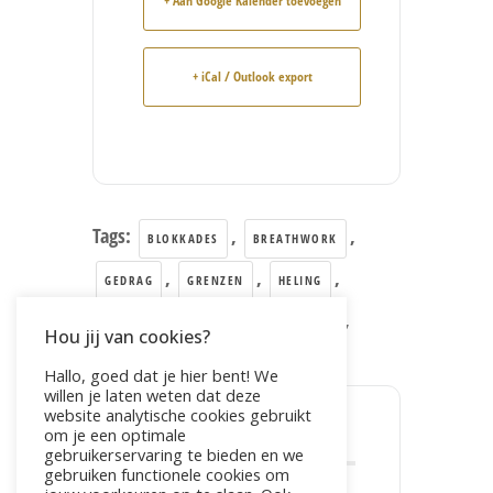
+ Aan Google Kalender toevoegen
+ iCal / Outlook export
Tags:
,
,
BLOKKADES
BREATHWORK
,
,
,
GEDRAG
GRENZEN
HELING
,
,
,
RELEASE
SPANNING
STRESS
Hou jij van cookies?
,
TRAUMA
VERLANGEN
Hallo, goed dat je hier bent! We
willen je laten weten dat deze
website analytische cookies gebruikt
om je een optimale
DEEL DIT EVENEMENT
gebruikerservaring te bieden en we
gebruiken functionele cookies om