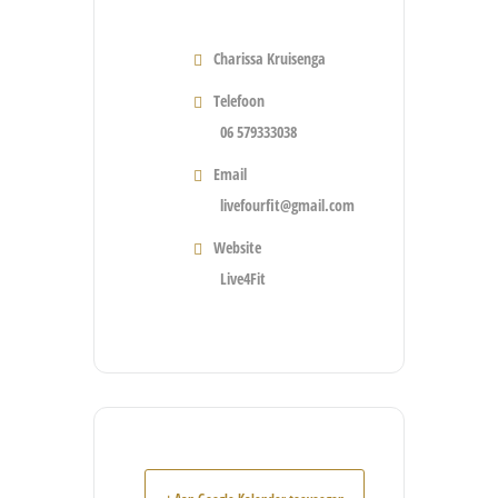
Charissa Kruisenga
Telefoon
06 579333038
Email
livefourfit@gmail.com
Website
Live4Fit