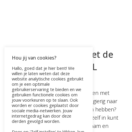
Leer jezelf helen met de
Hou jij van cookies?
Reiki cursus 1 = VOL
Hallo, goed dat je hier bent! We
willen je laten weten dat deze
website analytische cookies gebruikt
door
Pauline
|
feb 3, 2024
om je een optimale
gebruikerservaring te bieden en we
Heb jij interesse om te gaan werken met
gebruiken functionele cookies om
jouw voorkeuren op te slaan. Ook
universele energie? Ben jij nieuwsgierig naar
worden er cookies geplaatst door
de kracht die jouw handen in zich hebben?
sociale media-netwerken. Jouw
internetgedrag kan door deze
Wil jij leren hoe je die kracht bij jezelf in kunt
derden gevolgd worden.
zetten om de balans tussen lichaam en
Door op 'Zelf instellen' te klikken, kun