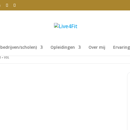
m
bedrijven/scholen)
Opleidingen
Over mij
Ervarin
 1 = VOL