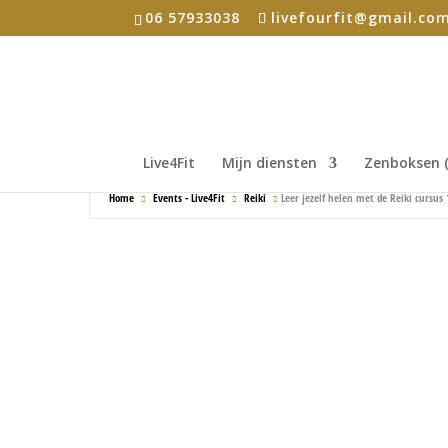
06 57933038
livefourfit@gmail.co
Live4Fit
Mijn diensten
Zenboksen (
Home
Events - Live4Fit
Reiki
Leer jezelf helen met de Reiki cursus