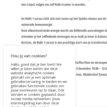
een traject volgen om zelf Reiki trainer te worden.
De Reiki 1 cursus richt zich met name op het fysieke niveau van d
universele levensenergie.
Deze allesomvattende energie wordt via liefdevolle aanrakingen do
stimuleer je het zelfhelende vermogen en je voelt je meer in balans
Kortom, de Reiki 1 cursus is een prachtige start van je transformat
Hou jij van cookies?
Praktische informatie
Kosten :€ 185,00 inclusief reiki certificaat, koffie/thee en versnape
Hallo, goed dat je hier bent! We
willen je laten weten dat deze
Inclusief verdiepingsmoment op maandag 9 december 10:00 – 12:0
website analytische cookies
Lokatie verdiepingsmoment: Praktijk aan huis, Muldershof Zeven
gebruikt om je een optimale
Tijd: 10:00-15:30
gebruikerservaring te bieden en we
gebruiken functionele cookies om
Min. 3 deelnemers, max. 6 = VOL
jouw voorkeuren op te slaan. Ook
worden er cookies geplaatst door
sociale media-netwerken. Jouw
internetgedrag kan door deze