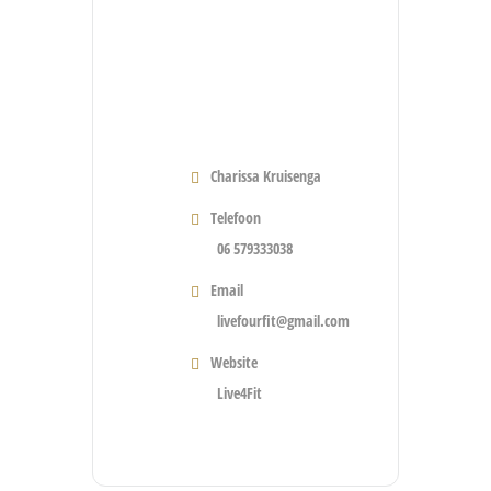
Charissa Kruisenga
Telefoon
06 579333038
Email
livefourfit@gmail.com
Website
Live4Fit