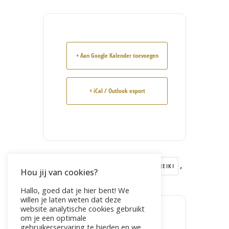
+ Aan Google Kalender toevoegen
+ iCal / Outlook export
Tags:
,
,
,
HEEL JEZELF
LIVE4FIT
REIKI
Hou jij van cookies?
,
REIKI 1
ZEVENAAR
Hallo, goed dat je hier bent! We
willen je laten weten dat deze
website analytische cookies gebruikt
om je een optimale
DEEL DIT EVENEMENT
gebruikerservaring te bieden en we