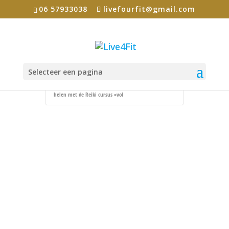
06 57933038
livefourfit@gmail.com
Selecteer een pagina
Home
Events - Live4Fit
Reiki
Leer jezelf
helen met de Reiki cursus =vol