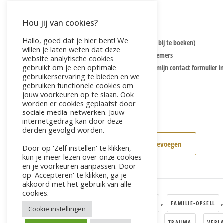
Praktische gegevens:
Hou jij van cookies?
Locatie: Pandje 14 Zevenaar
Hallo, goed dat je hier bent! We
Kosten: 195,00, exclusief lunch (voor 15,00 bij te boeken)
willen je laten weten dat deze
Aantal deelnemers: Er is plek voor 8 deelnemers
website analytische cookies
gebruikt om je een optimale
Aanmelden:
livefourfit@gmail.com
of via mijn contact formulier i
gebruikerservaring te bieden en we
gebruiken functionele cookies om
jouw voorkeuren op te slaan. Ook
worden er cookies geplaatst door
sociale media-netwerken. Jouw
internetgedrag kan door deze
derden gevolgd worden.
+ Aan Google Kalender toevoegen
Door op 'Zelf instellen' te klikken,
kun je meer lezen over onze cookies
en je voorkeuren aanpassen. Door
op 'Accepteren' te klikken, ga je
akkoord met het gebruik van alle
cookies.
Tags:
,
,
BLOKKADES
BREATHWORK
FAMILIE-OPSELL
Cookie instellingen
,
,
,
,
RELEASE
SPANNING
STRESS
TRAUMA
VERL