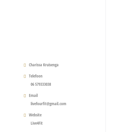
Charissa Kruisenga
Telefoon
06 579333038
Email
livefourfit@gmail.com
Website
Live4Fit