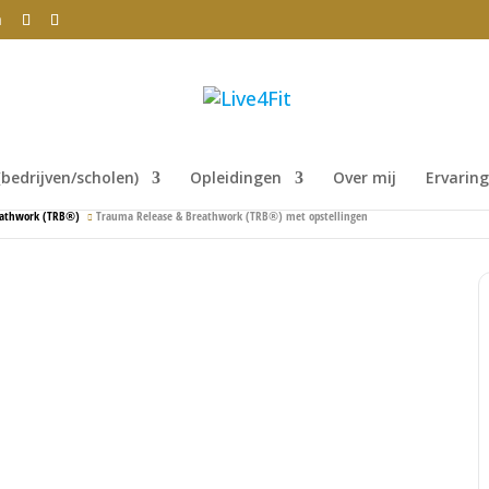
m
bedrijven/scholen)
Opleidingen
Over mij
Ervarin
eathwork (TRB®)
Trauma Release & Breathwork (TRB®) met opstellingen