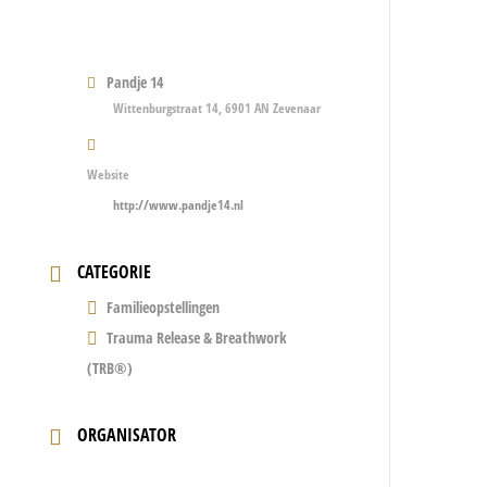
Pandje 14
Wittenburgstraat 14, 6901 AN Zevenaar
Website
http://www.pandje14.nl
CATEGORIE
Familieopstellingen
Trauma Release & Breathwork
(TRB®)
ORGANISATOR