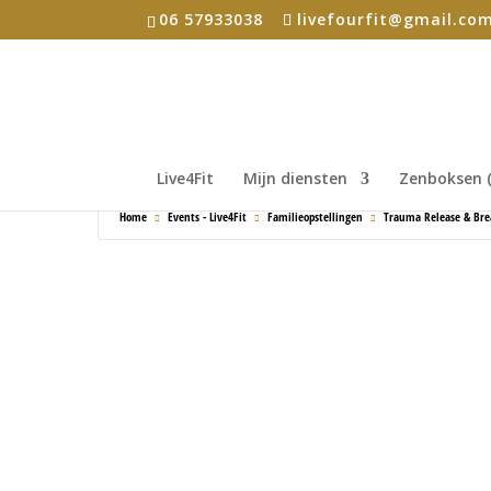
06 57933038
livefourfit@gmail.co
Live4Fit
Mijn diensten
Zenboksen (
Home
Events - Live4Fit
Familieopstellingen
Trauma Release & Br