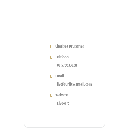
Charissa Kruisenga
Telefoon
06 579333038
Email
livefourfit@gmail.com
Website
Live4Fit