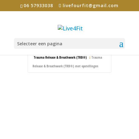
06 57933038
livefourfit@gmail.com
Selecteer een pagina
Home
Events - Live4Fit
Familieopstellingen
Trauma Release & Breathwork (TRB®)
Trauma
Release & Breathwork (TRB®) met opstellingen